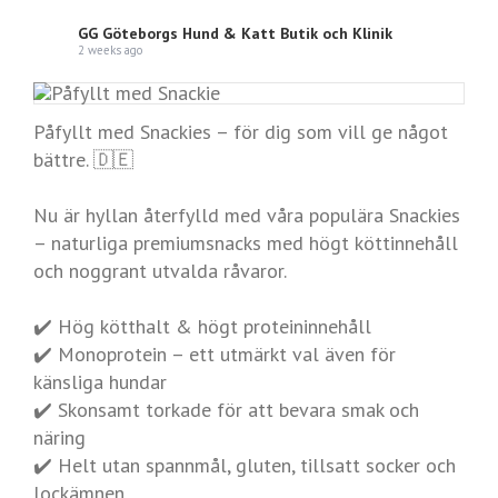
GG Göteborgs Hund & Katt Butik och Klinik
2 weeks ago
Påfyllt med Snackies – för dig som vill ge något
bättre. 🇩🇪
Nu är hyllan återfylld med våra populära Snackies
– naturliga premiumsnacks med högt köttinnehåll
och noggrant utvalda råvaror.
✔️ Hög kötthalt & högt proteininnehåll
✔️ Monoprotein – ett utmärkt val även för
känsliga hundar
✔️ Skonsamt torkade för att bevara smak och
näring
✔️ Helt utan spannmål, gluten, tillsatt socker och
lockämnen