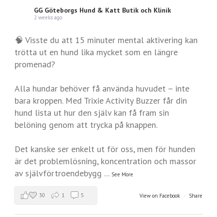
GG Göteborgs Hund & Katt Butik och Klinik
2 weeks ago
🧠 Visste du att 15 minuter mental aktivering kan
trötta ut en hund lika mycket som en längre
promenad?
Alla hundar behöver få använda huvudet – inte
bara kroppen. Med Trixie Activity Buzzer får din
hund lista ut hur den själv kan få fram sin
belöning genom att trycka på knappen.
Det kanske ser enkelt ut för oss, men för hunden
är det problemlösning, koncentration och massor
av självförtroendebygg
...
See More
30
1
5
View on Facebook
·
Share