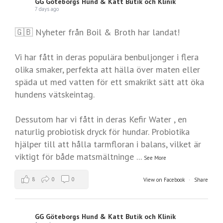
GG Göteborgs Hund & Katt Butik och Klinik
7 days ago
🇬🇧 Nyheter från Boil & Broth har landat!
Vi har fått in deras populära benbuljonger i flera
olika smaker, perfekta att hälla över maten eller
späda ut med vatten för ett smakrikt sätt att öka
hundens vätskeintag.
Dessutom har vi fått in deras Kefir Water , en
naturlig probiotisk dryck för hundar. Probiotika
hjälper till att hålla tarmfloran i balans, vilket är
viktigt för både matsmältninge
...
See More
8
0
0
View on Facebook
·
Share
GG Göteborgs Hund & Katt Butik och Klinik