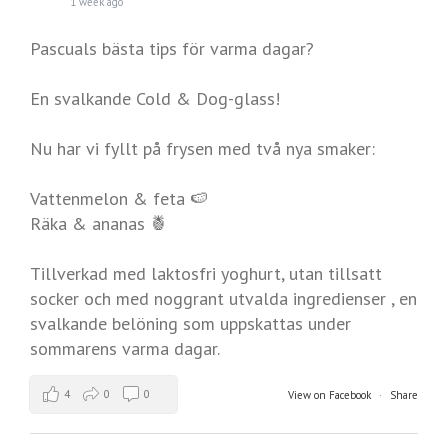
1 week ago
Pascuals bästa tips för varma dagar?
En svalkande Cold & Dog-glass!
Nu har vi fyllt på frysen med två nya smaker:
Vattenmelon & feta 🍉
Räka & ananas 🍍
Tillverkad med laktosfri yoghurt, utan tillsatt
socker och med noggrant utvalda ingredienser , en
svalkande belöning som uppskattas under
sommarens varma dagar.
4
0
0
View on Facebook
·
Share