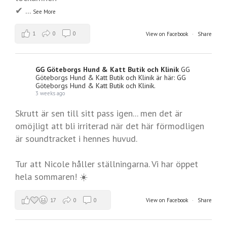
✔
...
See More
1
0
0
View on Facebook
·
Share
GG Göteborgs Hund & Katt Butik och Klinik
GG
Göteborgs Hund & Katt Butik och Klinik är här: GG
Göteborgs Hund & Katt Butik och Klinik.
3 weeks ago
Skrutt är sen till sitt pass igen... men det är
omöjligt att bli irriterad när det här förmodligen
är soundtracket i hennes huvud.
Tur att Nicole håller ställningarna. Vi har öppet
hela sommaren! ☀️
17
0
0
View on Facebook
·
Share